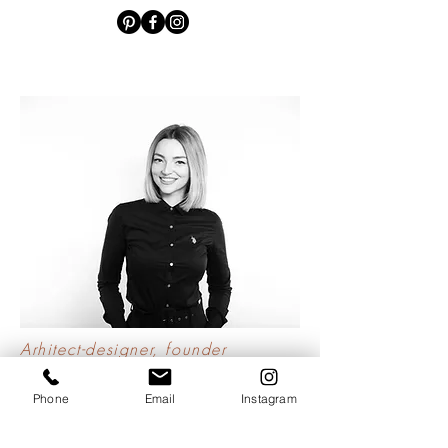
Arhitect-designer, founder
OANA COFAR
Phone
Email
Instagram
Ca si arhitect dar si ca mama, am simtit mereu ca
acesta este lucrul la care ma pricep cel mai bine. Sa
proiectez spatii in care oamenii se simt ''acasa''.