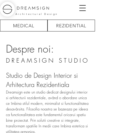
Architectural Design
MEDICAL
REZIDENTIAL
Despre noi:
DREAMSIGN STUDIO
Studio de Design Interior si
Arhitectura Rezidentiala
Dreamsign este un studio dedicat designului interior
si arhitecturii rezidentiale, având o abordare unica
ce îmbina stilul modern, minimalist si functionalitatea
desavârsita. Filosofia noastra se bazeaza pe ideea
ca functionalitatea este fundamentul oricarui spatiu
bine proiectat. Prin solutii creative si integrate,
transformam spatiile în medii care îmbina estetica si
utilitatea armonios.