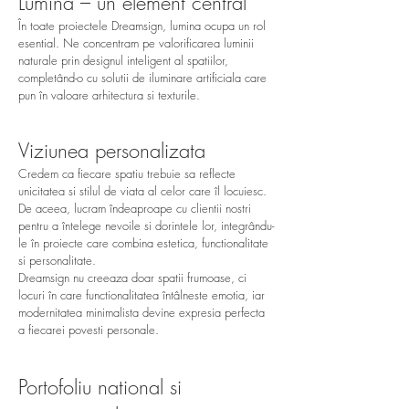
Lumina – un element central
În toate proiectele Dreamsign, lumina ocupa un rol
esential. Ne concentram pe valorificarea luminii
naturale prin designul inteligent al spatiilor,
completând-o cu solutii de iluminare artificiala care
pun în valoare arhitectura si texturile.
Viziunea personalizata
Credem ca fiecare spatiu trebuie sa reflecte
unicitatea si stilul de viata al celor care îl locuiesc.
De aceea, lucram îndeaproape cu clientii nostri
pentru a întelege nevoile si dorintele lor, integrându-
le în proiecte care combina estetica, functionalitate
si personalitate.
Dreamsign nu creeaza doar spatii frumoase, ci
locuri în care functionalitatea întâlneste emotia, iar
modernitatea minimalista devine expresia perfecta
a fiecarei povesti personale.
Portofoliu national si