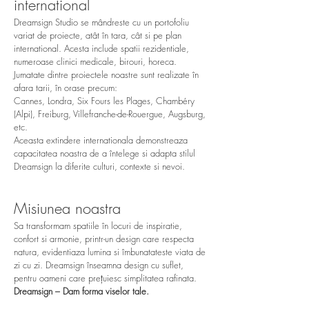
international
Dreamsign Studio se mândreste cu un portofoliu
variat de proiecte, atât în tara, cât si pe plan
international. Acesta include spatii rezidentiale,
numeroase clinici medicale, birouri, horeca.
Jumatate dintre proiectele noastre sunt realizate în
afara tarii, în orase precum:
Cannes, Londra, Six Fours les Plages, Chambéry
(Alpi), Freiburg, Villefranche-de-Rouergue, Augsburg,
etc.
Aceasta extindere internationala demonstreaza
capacitatea noastra de a întelege si adapta stilul
Dreamsign la diferite culturi, contexte si nevoi.
Misiunea noastra
Sa transformam spatiile în locuri de inspiratie,
confort si armonie, printr-un design care respecta
natura, evidentiaza lumina si îmbunatateste viata de
zi cu zi. Dreamsign înseamna design cu suflet,
pentru oameni care prețuiesc simplitatea rafinata.
Dreamsign – Dam forma viselor tale.