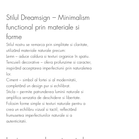
Stilul Dreamsign – Minimalism
functional prin materiale si
forme
Stilul nostru se remarca prin simplitate si claritate,
utilizând materiale naturale precum:
Lemn – aduce caldura si texturi organice în spatiu.
Tencuieli decorative – ofera profunzime si caracter,
inspirând acceptarea imperfectiunii prin naturaletea
lor.
Ciment – simbol al fortei si al modernitatii,
completând un design pur si echilibrat.
Sticla – permite patrunderea luminii naturale si
amplifica senzatia de deschidere si libertate.
Folosim forme simple si texturi naturale pentru a
crea un echilibru vizual si tactil, reflectând
frumusetea imperfectiunilor naturale si a
autenticitatii.