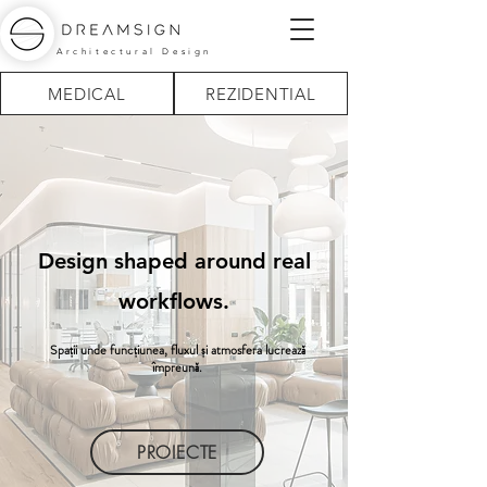
Architectural Design
MEDICAL
REZIDENTIAL
Design shaped around real
workflows.
Spații unde funcțiunea, fluxul și atmosfera lucrează
împreună.
PROIECTE