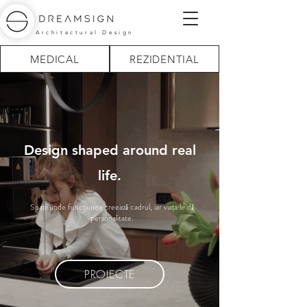
Architectural Design
MEDICAL
REZIDENTIAL
Design shaped around real
life.
Spații unde funcțiunea creează cadrul, iar viața le dă
personalitate.
PROIECTE