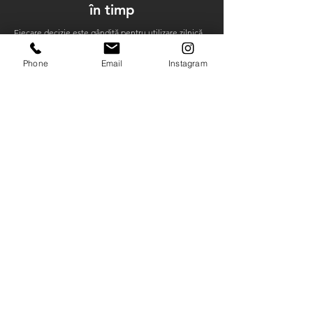
în timp
Fiecare decizie este gândită pentru utilizare zilnică,
astfel încât spațiul să rămână relevant, ușor de
folosit și plăcut în timp.
Phone
Email
Instagram
CONTACT