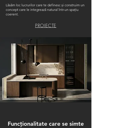
Lăsăm loc lucrurilor care te definesc și construim un
concept care le integrează natural într-un spațiu
coerent.
PROIECTE
Funcționalitate care se simte