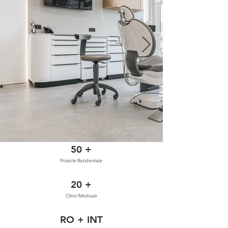
50 +
Proiecte Rezidentiale
20 +
Clinici Medicale
RO + INT