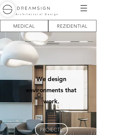
Architectural Design
MEDICAL
REZIDENTIAL
We design
environments that
work.
PROIECTE